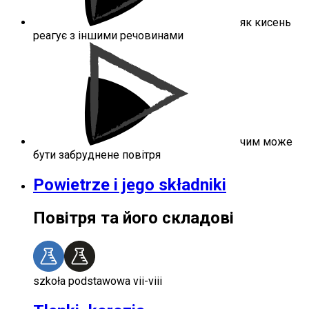
як кисень
реагує з іншими речовинами
чим може
бути забруднене повітря
Powietrze i jego składniki
Повітря та його складові
szkoła podstawowa vii-viii