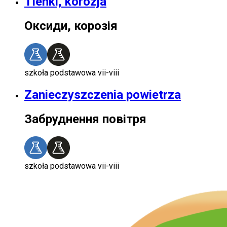
Tlenki, korozja
Оксиди, корозія
szkoła podstawowa vii-viii
Zanieczyszczenia powietrza
Забруднення повітря
szkoła podstawowa vii-viii