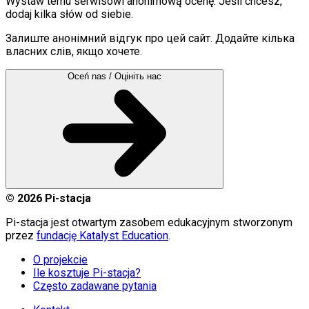
Wystaw temu serwisowi anonimową ocenę. Jeśli chcesz,
dodaj kilka słów od siebie.
Залиште анонімний відгук про цей сайт. Додайте кілька
власних слів, якщо хочете.
Oceń nas / Оцініть нас
©
2026
Pi-stacja
Pi-stacja jest otwartym zasobem edukacyjnym stworzonym
przez
fundację Katalyst Education
.
O projekcie
Ile kosztuje Pi-stacja?
Często zadawane pytania