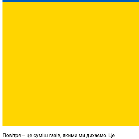
Повітря – це суміш газів, якими ми дихаємо. Це