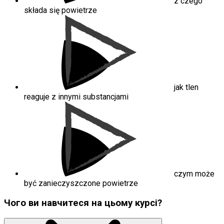
z czego
składa się powietrze
jak tlen
reaguje z innymi substancjami
czym może
być zanieczyszczone powietrze
Чого ви навчитеся на цьому курсі?