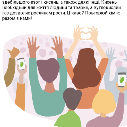
здебільшого азот і кисень, а також деякі інші. Кисень
необхідний для життя людини та тварин, а вуглекислий
газ дозволяє рослинам рости. Цікаво? Повторюй хімію
разом з нами!