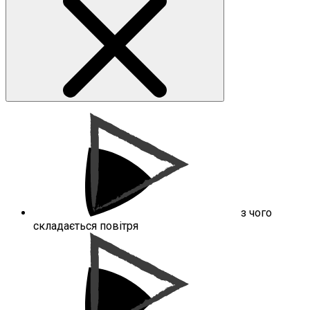
з чого
складається повітря