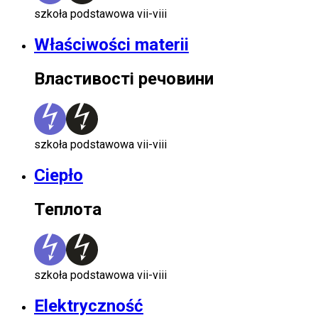
szkoła podstawowa vii-viii
Właściwości materii
Властивості речовини
szkoła podstawowa vii-viii
Ciepło
Теплота
szkoła podstawowa vii-viii
Elektryczność