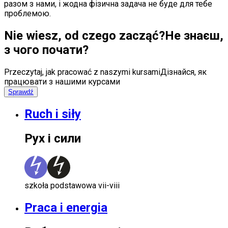
разом з нами, і жодна фізична задача не буде для тебе
проблемою.
Nie wiesz, od czego zacząć?
Не знаєш,
з чого почати?
Przeczytaj, jak pracować z naszymi kursami
Дізнайся, як
працювати з нашими курсами
Sprawdź
Ruch i siły
Рух і сили
szkoła podstawowa vii-viii
Praca i energia