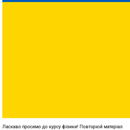
Ласкаво просимо до курсу фізики! Повторюй матеріал