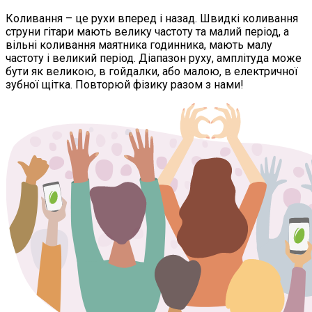
Коливання – це рухи вперед і назад. Швидкі коливання
струни гітари мають велику частоту та малий період, а
вільні коливання маятника годинника, мають малу
частоту і великий період. Діапазон руху, амплітуда може
бути як великою, в гойдалки, або малою, в електричної
зубної щітка. Повторюй фізику разом з нами!