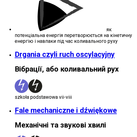
як
потенціальна енергія перетворюється на кінетичну
енергію і навпаки під час коливального руху
Drgania czyli ruch oscylacyjny
Вібрації, або коливальний рух
szkoła podstawowa vii-viii
Fale mechaniczne i dźwiękowe
Механічні та звукові хвилі