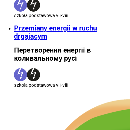
szkoła podstawowa vii-viii
Przemiany energii w ruchu
drgającym
Перетворення енергії в
коливальному русі
szkoła podstawowa vii-viii