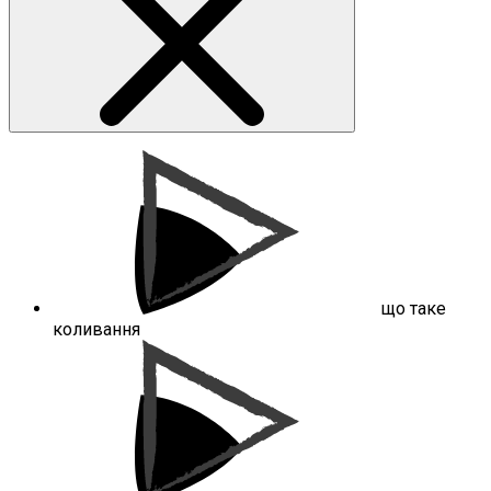
що таке
коливання