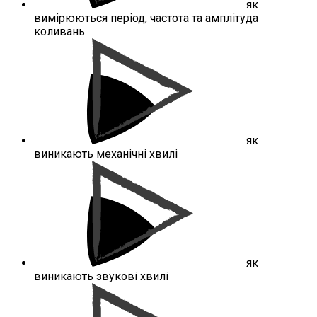
як
вимірюються період, частота та амплітуда
коливань
як
виникають механічні хвилі
як
виникають звукові хвилі