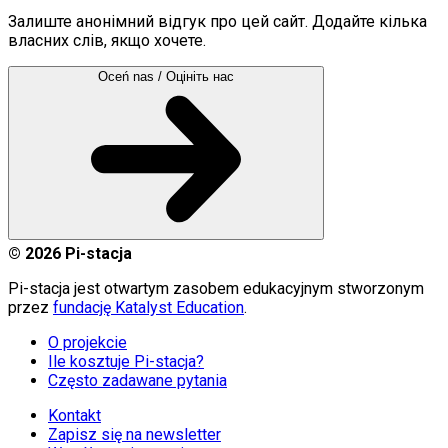
Залиште анонімний відгук про цей сайт. Додайте кілька
власних слів, якщо хочете.
Oceń nas / Оцініть нас
©
2026
Pi-stacja
Pi-stacja jest otwartym zasobem edukacyjnym stworzonym
przez
fundację Katalyst Education
.
O projekcie
Ile kosztuje Pi-stacja?
Często zadawane pytania
Kontakt
Zapisz się na newsletter