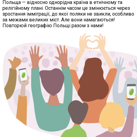
Польща — відносно однорідна країна в етнічному та
релігійному плані. Останнім часом це змінюється через
зростання імміграції, до якої поляки не звикли, особливо
за межами великих міст. Але вони намагаються!
Повторюй географію Польщі разом з нами!