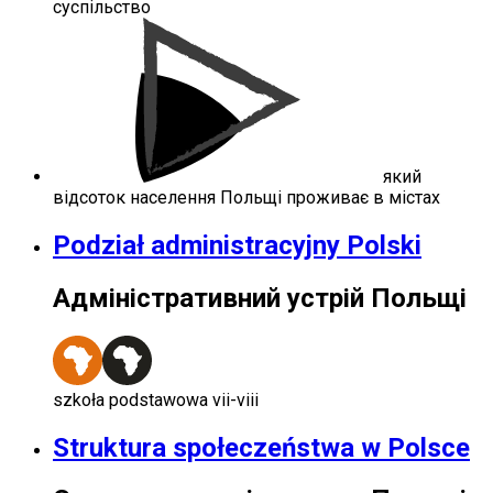
суспільство
який
відсоток населення Польщі проживає в містах
Podział administracyjny Polski
Адміністративний устрій Польщі
szkoła podstawowa vii-viii
Struktura społeczeństwa w Polsce