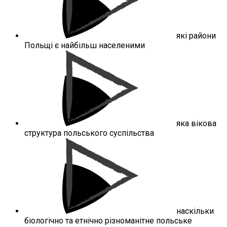
які райони
Польщі є найбільш населеними
яка вікова
структура польського суспільства
наскільки
біологічно та етнічно різноманітне польське