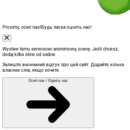
Prosimy, oceń nas!
Будь ласка оцініть нас!
Wystaw temu serwisowi anonimową ocenę. Jeśli chcesz,
dodaj kilka słów od siebie.
Залиште анонімний відгук про цей сайт. Додайте кілька
власних слів, якщо хочете.
Oceń nas / Оцініть нас