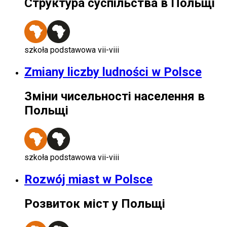
Структура суспільства в Польщі
szkoła podstawowa vii-viii
Zmiany liczby ludności w Polsce
Зміни чисельності населення в
Польщі
szkoła podstawowa vii-viii
Rozwój miast w Polsce
Розвиток міст у Польщі